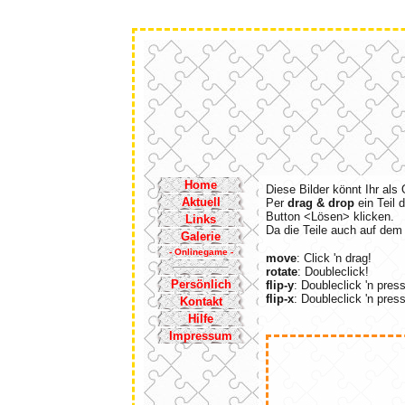
Home
Diese Bilder könnt Ihr als
Aktuell
Per
drag & drop
ein Teil 
Button <Lösen> klicken.
Links
Da die Teile auch auf dem
Galerie
- Onlinegame -
move
: Click 'n drag!
rotate
: Doubleclick!
Persönlich
flip-y
: Doubleclick 'n pres
flip-x
: Doubleclick 'n pres
Kontakt
Hilfe
Impressum