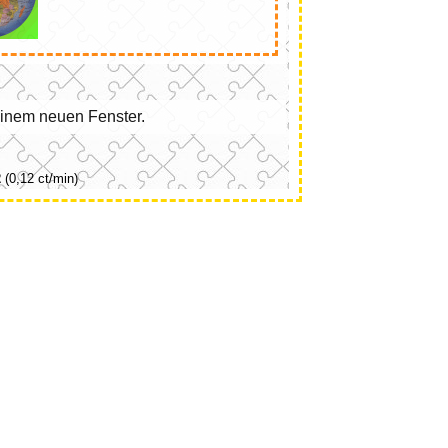
 einem neuen Fenster.
2
(0,12 ct/min)