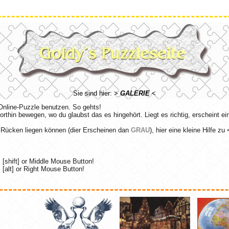
Sie sind hier: >
GALERIE
<
 Online-Puzzle benutzen. So gehts!
dorthin bewegen, wo du glaubst das es hingehört. Liegt es richtig, erscheint e
 Rücken liegen können (dier Erscheinen dan
GRAU
), hier eine kleine Hilfe z
s [shift] or Middle Mouse Button!
s [alt] or Right Mouse Button!